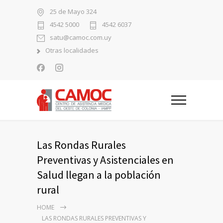
25 de Mayo 324
4542 5000
4542 6037
satu@camoc.com.uy
Otras localidades
Las Rondas Rurales
Preventivas y Asistenciales en
Salud llegan a la población
rural
HOME
LAS RONDAS RURALES PREVENTIVAS Y