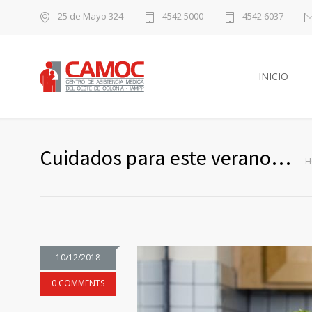
25 de Mayo 324
4542 5000
4542 6037
INICIO
Cuidados para este verano…
H
10/12/2018
0 COMMENTS