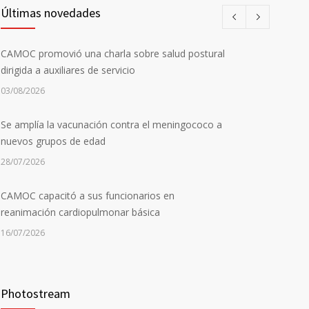
Últimas novedades
CAMOC promovió una charla sobre salud postural
dirigida a auxiliares de servicio
03/08/2026
Se amplía la vacunación contra el meningococo a
nuevos grupos de edad
28/07/2026
CAMOC capacitó a sus funcionarios en
reanimación cardiopulmonar básica
16/07/2026
La Universidad de Montevideo invitó a CAMOC a
compartir su experiencia en mejora continua
Photostream
10/07/2026