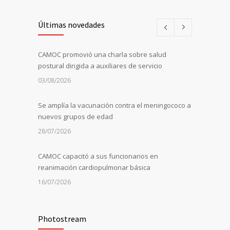
Últimas novedades
CAMOC promovió una charla sobre salud
postural dirigida a auxiliares de servicio
03/08/2026
Se amplía la vacunación contra el meningococo a
nuevos grupos de edad
28/07/2026
CAMOC capacitó a sus funcionarios en
reanimación cardiopulmonar básica
16/07/2026
La Universidad de Montevideo invitó a CAMOC a
compartir su experiencia en mejora continua
Photostream