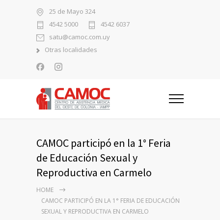
25 de Mayo 324
4542 5000
4542 6037
satu@camoc.com.uy
Otras localidades
CAMOC participó en la 1° Feria
de Educación Sexual y
Reproductiva en Carmelo
HOME
CAMOC PARTICIPÓ EN LA 1° FERIA DE EDUCACIÓN
SEXUAL Y REPRODUCTIVA EN CARMELO