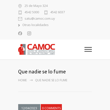
25 de Mayo 324
4542 5000
4542 6037
satu@camoc.com.uy
Otras localidades
Que nadie se lo fume
HOME
QUE NADIE SE LO FUME
12/04/2023
0 COMMENTS