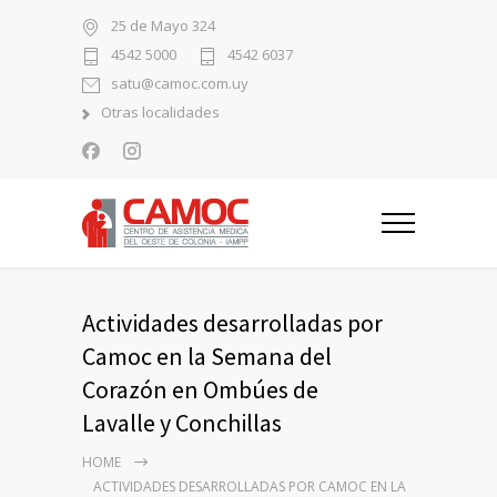
25 de Mayo 324
4542 5000
4542 6037
satu@camoc.com.uy
Otras localidades
Actividades desarrolladas por
Camoc en la Semana del
Corazón en Ombúes de
Lavalle y Conchillas
HOME
ACTIVIDADES DESARROLLADAS POR CAMOC EN LA