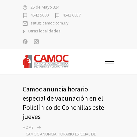
25 de Mayo 324
4542 5000
4542 6037
satu@camoc.com.uy
Otras localidades
Camoc anuncia horario
especial de vacunación en el
Policlínico de Conchillas este
jueves
HOME
CAMOC ANUNCIA HORARIO ESPECIAL DE