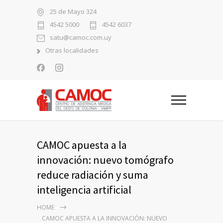
25 de Mayo 324
4542 5000
4542 6037
satu@camoc.com.uy
Otras localidades
CAMOC apuesta a la
innovación: nuevo tomógrafo
reduce radiación y suma
inteligencia artificial
HOME
CAMOC APUESTA A LA INNOVACIÓN: NUEVO