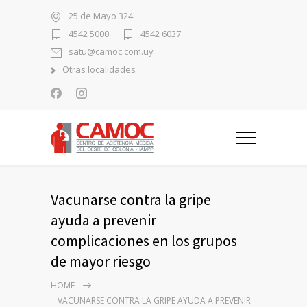
25 de Mayo 324
4542 5000
4542 6037
satu@camoc.com.uy
Otras localidades
Vacunarse contra la gripe
ayuda a prevenir
complicaciones en los grupos
de mayor riesgo
HOME
VACUNARSE CONTRA LA GRIPE AYUDA A PREVENIR