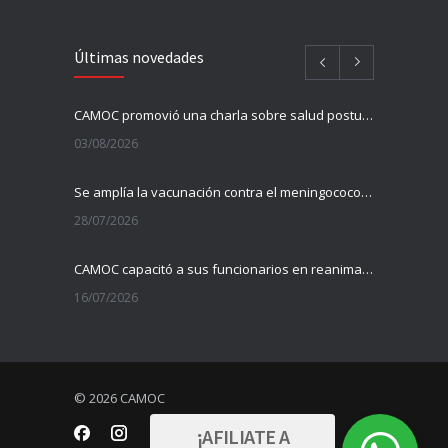
Información sobre la vacunación contra el meningococo para adolescentes de 11 y 12 años
con su nuevo Centro de Radioterapia Avanzada
03/07/2026
09/04/2026
Últimas novedades
CAMOC fue sede de una jornada de FEPREMI sobre el uso responsable de antibióticos
19/06/2026
CAMOC promovió una charla sobre salud postural dirigida a auxiliares de servicio
03/08/2026
Vacunarse contra la gripe ayuda a prevenir complicaciones en los grupos de mayor riesgo
16/06/2026
Se amplía la vacunación contra el meningococo a nuevos grupos de edad
28/07/2026
CAMOC presenta el calendario de vacunación para junio
26/05/2026
CAMOC capacitó a sus funcionarios en reanimación cardiopulmonar básica
16/07/2026
CAMOC acompaña la llegada del “Colon Gigante” a Carmelo para promover la prevención del cáncer colorrectal
05/05/2026
La Universidad de Montevideo invitó a CAMOC a compartir su experiencia en mejora continua
10/07/2026
Sanatorio Americano consolida un hito nacional con su nuevo Centro de Radioterapia Avanzada
© 2026 CAMOC
09/04/2026
Información sobre la vacunación contra el meningococo para adolescentes de 11 y 12 años
¡AFILIATE A