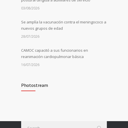
03/08/2026
Se amplía la vacunación contra el meningococo a
nuevos grupos de edad
28/07/2026
CAMOC capacitó a sus funcionarios en
reanimación cardiopulmonar básica
16/07/2026
La Universidad de Montevideo invitó a CAMOC a
compartir su experiencia en mejora continua
Photostream
10/07/2026
Información sobre la vacunación contra el
meningococo para adolescentes de 11 y 12 años
03/07/2026