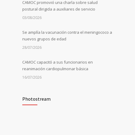
CAMOC promovió una charla sobre salud
postural dirigida a auxiliares de servicio
03/08/2026
Se amplía la vacunación contra el meningococo a
nuevos grupos de edad
28/07/2026
CAMOC capacitó a sus funcionarios en
reanimación cardiopulmonar básica
16/07/2026
La Universidad de Montevideo invitó a CAMOC a
compartir su experiencia en mejora continua
Photostream
10/07/2026
Información sobre la vacunación contra el
meningococo para adolescentes de 11 y 12 años